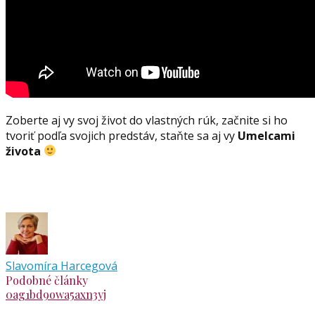
Zoberte aj vy svoj život do vlastných rúk, začnite si ho
tvoriť podľa svojich predstáv, staňte sa aj vy
Umelcami
života
Slavomíra Harcegová
Podobné články
0ag1bd9owa5axn3yj