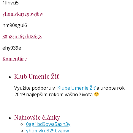
1llhvci5
yhomvku329bwjbw
hm90sgul6
88p83o265rbt86g8
ehy039e
Komentáre
Klub Umenie Žiť
Využite podporu v
Klube Umenie Žiť
a urobte rok
2019 najlepším rokom vášho života
Najnovšie články
0ag1bd9owa5axn3yj
yhomvku329bwjbw