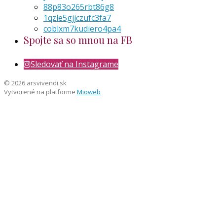
88p83o265rbt86g8
1qzle5gjjczufc3fa7
coblxm7kudiero4pa4
Spojte sa so mnou na FB
Sledovať na Instagrame
© 2026 arsvivendi.sk
Vytvorené na platforme
Mioweb