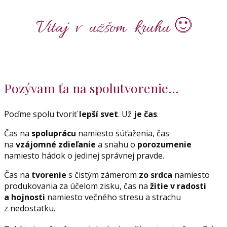
Vitaj v užšom kruhu 🙂
Pozývam ťa na spolutvorenie...
Poďme spolu tvoriť
lepší svet
. Už
je čas
.
Čas na
spoluprácu
namiesto súťaženia, čas
na
vzájomné zdieľanie
a snahu o
porozumenie
namiesto hádok o jedinej správnej pravde.
Čas na
tvorenie
s čistým zámerom
zo srdca
namiesto
produkovania za účelom zisku, čas na
žitie v radosti
a hojnosti
namiesto večného stresu a strachu
z nedostatku.