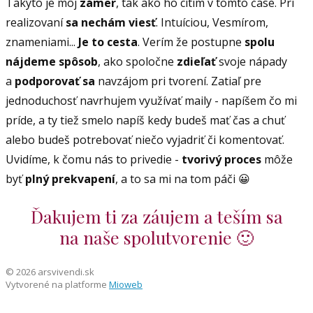
Takýto je môj
zámer
, tak ako ho cítim v tomto čase. Pri
realizovaní
sa nechám viesť
. Intuíciou, Vesmírom,
znameniami...
Je to cesta
. Verím že postupne
spolu
nájdeme spôsob
, ako spoločne
zdieľať
svoje nápady
a
podporovať sa
navzájom pri tvorení. Zatiaľ pre
jednoduchosť navrhujem využívať maily - napíšem čo mi
príde, a ty tiež smelo napíš kedy budeš mať čas a chuť
alebo budeš potrebovať niečo vyjadriť či komentovať.
Uvidíme, k čomu nás to privedie -
tvorivý proces
môže
byť
plný prekvapení
, a to sa mi na tom páči 😀
Ďakujem ti za záujem a teším sa
na naše spolutvorenie 🙂
© 2026 arsvivendi.sk
Vytvorené na platforme
Mioweb