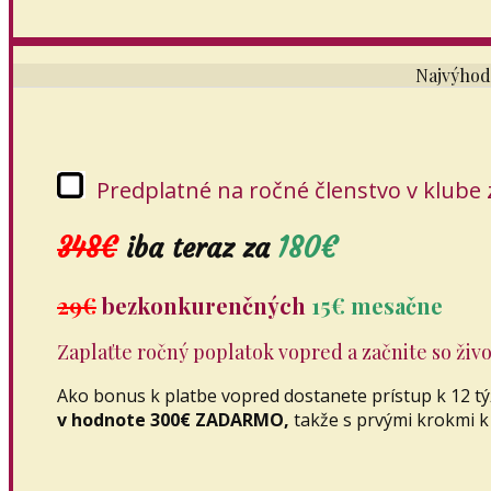
Najvýhodn
Predplatné na ročné členstvo v klube
348€
iba teraz za
180€
29€
bezkonkurenčných
15€ mesačne
Zaplaťte ročný poplatok vopred a začnite so ži
Ako bonus k platbe vopred dostanete prístup k 12 
v hodnote 300€ ZADARMO,
takže s prvými krokmi 