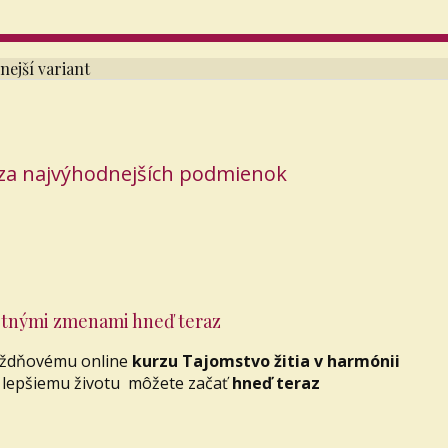
ejší variant
 za najvýhodnejších podmienok
votnými zmenami hneď teraz
týždňovému online
kurzu Tajomstvo žitia v harmónii
k lepšiemu životu môžete začať
hneď teraz