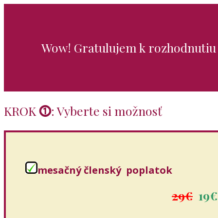
Wow! Gratulujem k rozhodnutiu vz
KROK
⓵
: Vyberte si možnosť
mesačný členský poplatok
29€
19€