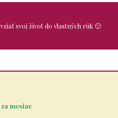
iať svoj život do vlastných rúk 🙂
 za mesiac